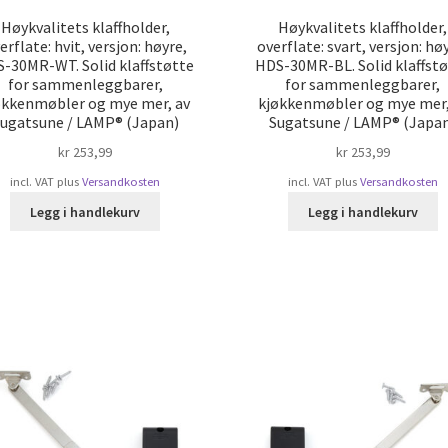
Høykvalitets klaffholder,
Høykvalitets klaffholder,
erflate: hvit, versjon: høyre,
overflate: svart, versjon: hø
-30MR-WT. Solid klaffstøtte
HDS-30MR-BL. Solid klaffst
for sammenleggbarer,
for sammenleggbarer,
økkenmøbler og mye mer, av
kjøkkenmøbler og mye mer,
ugatsune / LAMP® (Japan)
Sugatsune / LAMP® (Japa
kr
253,99
kr
253,99
incl. VAT
plus
Versandkosten
incl. VAT
plus
Versandkosten
Legg i handlekurv
Legg i handlekurv