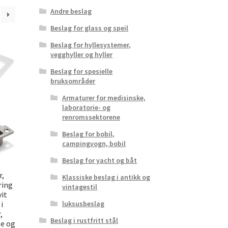
Andre beslag
Beslag for glass og speil
Beslag for hyllesystemer,
vegghyller og hyller
Beslag for spesielle
bruksområder
Armaturer for medisinske,
laboratorie- og
renromssektorene
Beslag for bobil,
campingvogn, bobil
Beslag for yacht og båt
r,
Klassiske beslag i antikk og
ring
vintagestil
vit
i
luksusbeslag
,
Beslag i rustfritt stål
le og