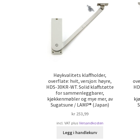
Høykvalitets klaffholder,
overflate: hvit, versjon: høyre,
ove
HDS-30KR-WT. Solid klaffstøtte
HDS
for sammenleggbarer,
kjøkkenmøbler og mye mer, av
kj
Sugatsune / LAMP® (Japan)
S
kr
253,99
incl. VAT
plus
Versandkosten
Legg i handlekurv