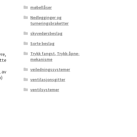
møbellåser
Nedlegginger og
turneringsbraketter
skyvedørsbeslag
Sorte beslag
Trykk fangst, Trykk-åpne-
yre,
mekanisme
tte
veiledningssystemer
 av
n)
ventilasjonsgitter
ventilsystemer