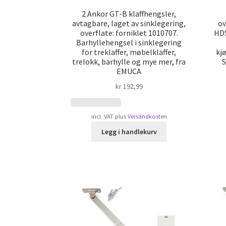
2 Ankor GT-B klaffhengsler,
avtagbare, laget av sinklegering,
ov
overflate: forniklet 1010707.
HDS
Barhyllehengsel i sinklegering
for treklaffer, møbelklaffer,
kj
trelokk, barhylle og mye mer, fra
S
EMUCA
kr
192,99
incl. VAT
plus
Versandkosten
Legg i handlekurv