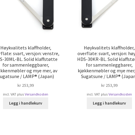
Høykvalitets klaffholder,
Høykvalitets klaffholder,
flate: svart, versjon: venstre,
overflate: svart, versjon: hø
S-30ML-BL. Solid klaffstøtte
HDS-30KR-BL. Solid klaffstø
for sammenleggbarer,
for sammenleggbarer,
økkenmøbler og mye mer, av
kjøkkenmøbler og mye mer,
ugatsune / LAMP® (Japan)
Sugatsune / LAMP® (Japa
kr
253,99
kr
253,99
incl. VAT
plus
Versandkosten
incl. VAT
plus
Versandkosten
Legg i handlekurv
Legg i handlekurv