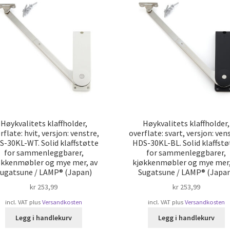
Høykvalitets klaffholder,
Høykvalitets klaffholder,
rflate: hvit, versjon: venstre,
overflate: svart, versjon: ven
-30KL-WT. Solid klaffstøtte
HDS-30KL-BL. Solid klaffstø
for sammenleggbarer,
for sammenleggbarer,
økkenmøbler og mye mer, av
kjøkkenmøbler og mye mer,
ugatsune / LAMP® (Japan)
Sugatsune / LAMP® (Japa
kr
253,99
kr
253,99
incl. VAT
plus
Versandkosten
incl. VAT
plus
Versandkosten
Legg i handlekurv
Legg i handlekurv