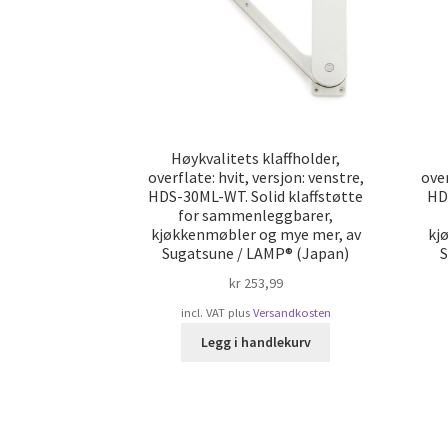
Høykvalitets klaffholder,
overflate: hvit, versjon: venstre,
over
HDS-30ML-WT. Solid klaffstøtte
HD
for sammenleggbarer,
kjøkkenmøbler og mye mer, av
kj
Sugatsune / LAMP® (Japan)
S
kr
253,99
incl. VAT
plus
Versandkosten
Legg i handlekurv