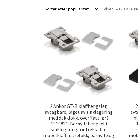
Viser 1–12 av 16 r
2 Ankor GT-B klaffhengsler,
2
avtagbare, laget av sinklegering
avt
med dekklokk, overflate: grå
me
1010821. Barhyllehengsel i
sinklegering for treklaffer,
møbelklaffer, trelokk, barhylle og
møbe