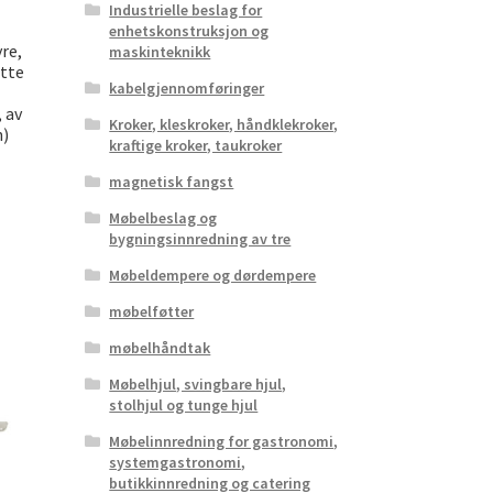
Industrielle beslag for
enhetskonstruksjon og
yre,
maskinteknikk
øtte
kabelgjennomføringer
 av
Kroker, kleskroker, håndklekroker,
n)
kraftige kroker, taukroker
magnetisk fangst
Møbelbeslag og
bygningsinnredning av tre
Møbeldempere og dørdempere
møbelføtter
møbelhåndtak
Møbelhjul, svingbare hjul,
stolhjul og tunge hjul
Møbelinnredning for gastronomi,
systemgastronomi,
butikkinnredning og catering