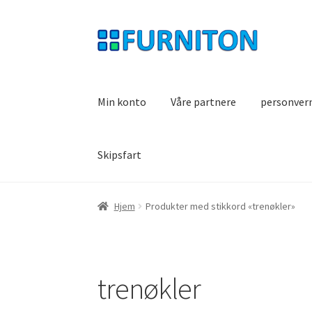
Hopp
Hopp
til
til
navigasjon
innhold
Min konto
Våre partnere
personver
Skipsfart
Hjem
Produkter med stikkord «trenøkler»
trenøkler