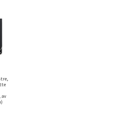
stre,
tte
 av
n)