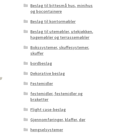
Beslag til bittesmå hus, minihus
og bocontainere
Beslag til kontormøbler
Beslag til utemøbler, utekjøkken,
hagemøbler og terrassemøbler
Bokssystemer, skuffesystemer,
skuffer
bordbeslag
Dekorative beslag
Festemidler
festemidler, festemidler og
braketter
Flight case-beslag
Gjennomføringer, klaffer, dør
hengselsystemer