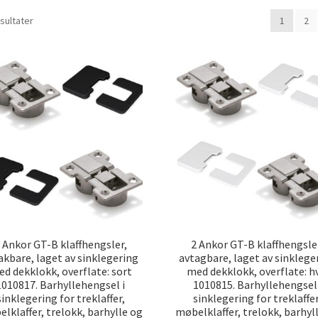
Sortert
esultater
1
2
etter
propularitet
 Ankor GT-B klaffhengsler,
2 Ankor GT-B klaffhengsle
akbare, laget av sinklegering
avtagbare, laget av sinklege
d dekklokk, overflate: sort
med dekklokk, overflate: h
1010817. Barhyllehengsel i
1010815. Barhyllehengsel 
sinklegering for treklaffer,
sinklegering for treklaffer
lklaffer, trelokk, barhylle og
møbelklaffer, trelokk, barhyl