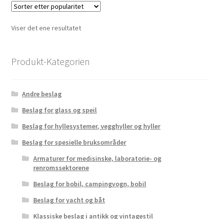
Viser det ene resultatet
Produkt-Kategorien
Andre beslag
Beslag for glass og speil
Beslag for hyllesystemer, vegghyller og hyller
Beslag for spesielle bruksområder
Armaturer for medisinske, laboratorie- og
renromssektorene
Beslag for bobil, campingvogn, bobil
Beslag for yacht og båt
Klassiske beslag i antikk og vintagestil