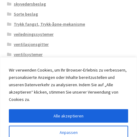
skyvedørsbeslag
Sorte beslag
Trykk fangst, Trykk-åpne-mekanisme
veiledningssystemer
ventilasjonsgitter
ventilsystemer
Wir verwenden Cookies, um Ihr Browser-Erlebnis zu verbessern,
personalisierte Anzeigen oder Inhalte bereitzustellen und
unseren Datenverkehr zu analysieren. Indem Sie auf „Alle
akzeptieren“ klicken, stimmen Sie unserer Verwendung von
© 2026 Eruon Trade UG, Germany, member of the ERUON
Cookies zu.
Group. High quality Furniture Fittings and Components
Alle akzeptieren
Withdraw from contract
Anpassen