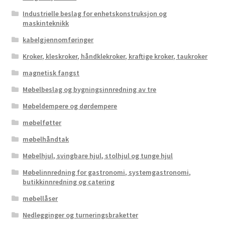
Industrielle beslag for enhetskonstruksjon og
maskinteknikk
kabelgjennomføringer
Kroker, kleskroker, håndklekroker, kraftige kroker, taukroker
magnetisk fangst
Møbelbeslag og bygningsinnredning av tre
Møbeldempere og dørdempere
møbelføtter
møbelhåndtak
Møbelhjul, svingbare hjul, stolhjul og tunge hjul
Møbelinnredning for gastronomi, systemgastronomi,
butikkinnredning og catering
møbellåser
Nedlegginger og turneringsbraketter