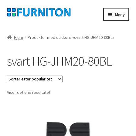
Hopp
Hopp
Meny
til
til
navigasjon
innhold
Min konto
Hjem
Produkter med stikkord «svart HG-JHM20-80BL»
Våre partnere
svart HG-JHM20-80BL
personvern
angrerett
Viser det ene resultatet
Ta kontakt med
avtrykk
Forhold