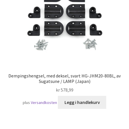
Skipsfart
Dempingshengsel, med deksel, svart HG-JHM20-80BL, av
Sugatsune / LAMP (Japan)
kr
578,99
Legg i handlekurv
plus
Versandkosten