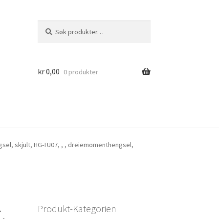
Søk
Søk
etter:
kr
0,00
0 produkter
el, skjult, HG-TU07, , , dreiemomenthengsel,
,
Produkt-Kategorien