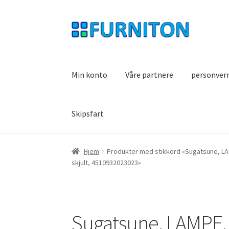
Hopp
Hopp
til
til
navigasjon
innhold
Min konto
Våre partnere
personver
Skipsfart
Hjem
Produkter med stikkord «Sugatsune, LA
skjult, 4510932023023»
Sugatsune, LAMPE, 