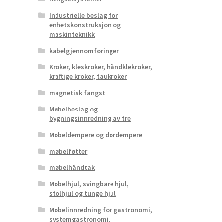
Industrielle beslag for
enhetskonstruksjon og
maskinteknikk
kabelgjennomføringer
Kroker, kleskroker, håndklekroker,
kraftige kroker, taukroker
magnetisk fangst
Møbelbeslag og
bygningsinnredning av tre
Møbeldempere og dørdempere
møbelføtter
møbelhåndtak
Møbelhjul, svingbare hjul,
stolhjul og tunge hjul
Møbelinnredning for gastronomi,
systemgastronomi,