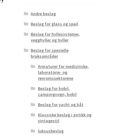
Andre beslag
Beslag for glass og speil
Beslag for hyllesystemer,
vegghyller og hyller
Beslag for spesielle
bruksområder
Armaturer for medisinske,
laboratorie- og
renromssektorene
Beslag for bobil,
campingvogn, bobil
Beslag for yacht og båt
Klassiske beslag i antikk og
vintagestil
luksusbeslag