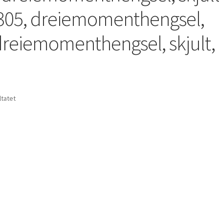
305, dreiemomenthengsel,
, dreiemomenthengsel, skjult,
ltatet