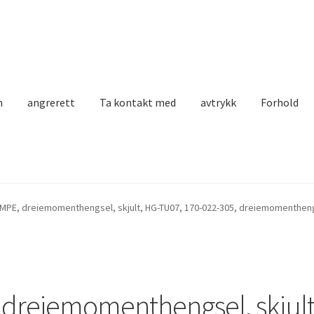
n
angrerett
Ta kontakt med
avtrykk
Forhold
MPE, dreiemomenthengsel, skjult, HG-TU07, 170-022-305, dreiemomenthengs
dreiemomenthengsel, skjult