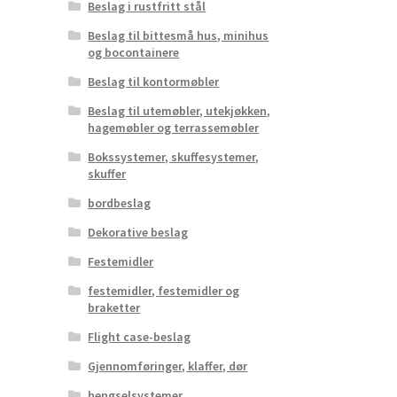
Beslag i rustfritt stål
Beslag til bittesmå hus, minihus
og bocontainere
Beslag til kontormøbler
Beslag til utemøbler, utekjøkken,
hagemøbler og terrassemøbler
Bokssystemer, skuffesystemer,
skuffer
bordbeslag
Dekorative beslag
Festemidler
festemidler, festemidler og
braketter
Flight case-beslag
Gjennomføringer, klaffer, dør
hengselsystemer