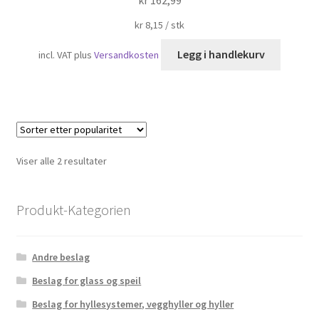
kr
162,99
kr
8,15
/
stk
Legg i handlekurv
incl. VAT
plus
Versandkosten
Sortert
Viser alle 2 resultater
etter
propularitet
Produkt-Kategorien
Andre beslag
Beslag for glass og speil
Beslag for hyllesystemer, vegghyller og hyller