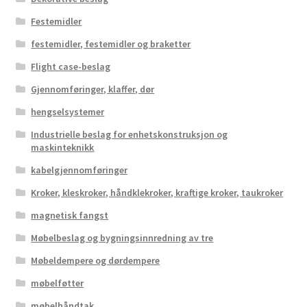
Festemidler
festemidler, festemidler og braketter
Flight case-beslag
Gjennomføringer, klaffer, dør
hengselsystemer
Industrielle beslag for enhetskonstruksjon og
maskinteknikk
kabelgjennomføringer
Kroker, kleskroker, håndklekroker, kraftige kroker, taukroker
magnetisk fangst
Møbelbeslag og bygningsinnredning av tre
Møbeldempere og dørdempere
møbelføtter
møbelhåndtak