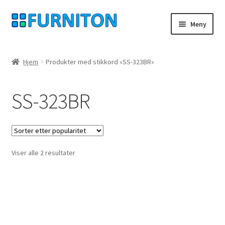
Hopp
Hopp
Meny
til
til
navigasjon
innhold
Min konto
Hjem
Produkter med stikkord «SS-323BR»
Våre partnere
SS-323BR
personvern
angrerett
Sortert
Viser alle 2 resultater
Ta kontakt med
etter
propularitet
avtrykk
Forhold