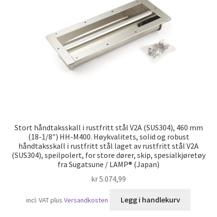
Skipsfart
Stort håndtaksskall i rustfritt stål V2A (SUS304), 460 mm
(18-1/8″) HH-M400. Høykvalitets, solid og robust
håndtaksskall i rustfritt stål laget av rustfritt stål V2A
(SUS304), speilpolert, for store dører, skip, spesialkjøretøy
fra Sugatsune / LAMP® (Japan)
kr
5.074,99
Legg i handlekurv
incl. VAT
plus
Versandkosten