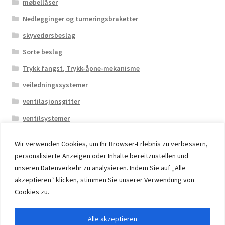
møbellåser
Nedlegginger og turneringsbraketter
skyvedørsbeslag
Sorte beslag
Trykk fangst, Trykk-åpne-mekanisme
veiledningssystemer
ventilasjonsgitter
ventilsystemer
Wir verwenden Cookies, um Ihr Browser-Erlebnis zu verbessern,
personalisierte Anzeigen oder Inhalte bereitzustellen und
unseren Datenverkehr zu analysieren. Indem Sie auf „Alle
akzeptieren“ klicken, stimmen Sie unserer Verwendung von
© 2026 Eruon Trade UG, Germany, member of the ERUON
Cookies zu.
Group. High quality Furniture Fittings and Components
Alle akzeptieren