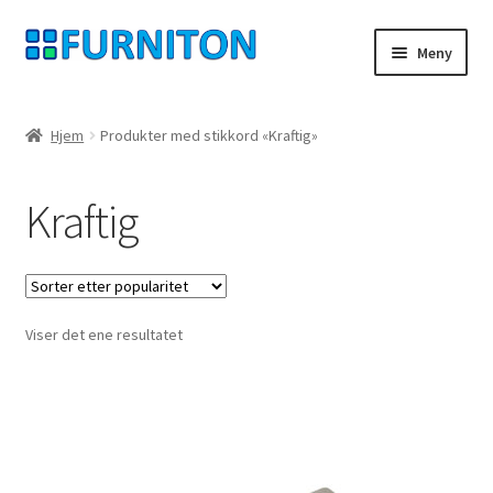
Hopp
Hopp
Meny
til
til
navigasjon
innhold
Min konto
Hjem
Produkter med stikkord «Kraftig»
Våre partnere
Kraftig
personvern
angrerett
Viser det ene resultatet
Ta kontakt med
avtrykk
Forhold