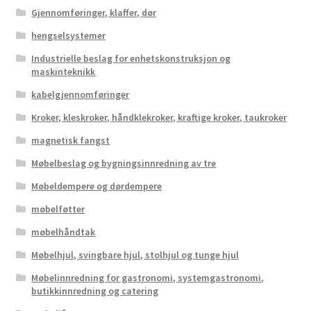
Gjennomføringer, klaffer, dør
hengselsystemer
Industrielle beslag for enhetskonstruksjon og
maskinteknikk
kabelgjennomføringer
Kroker, kleskroker, håndklekroker, kraftige kroker, taukroker
magnetisk fangst
Møbelbeslag og bygningsinnredning av tre
Møbeldempere og dørdempere
møbelføtter
møbelhåndtak
Møbelhjul, svingbare hjul, stolhjul og tunge hjul
Møbelinnredning for gastronomi, systemgastronomi,
butikkinnredning og catering