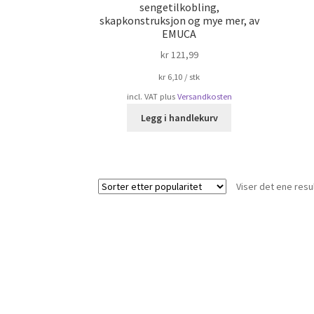
sengetilkobling,
skapkonstruksjon og mye mer, av
EMUCA
kr
121,99
kr
6,10
/
stk
incl. VAT
plus
Versandkosten
Legg i handlekurv
Viser det ene resu