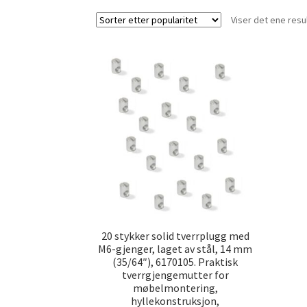
Viser det ene resu
20 stykker solid tverrplugg med
M6-gjenger, laget av stål, 14 mm
(35/64″), 6170105. Praktisk
tverrgjengemutter for
møbelmontering,
hyllekonstruksjon,