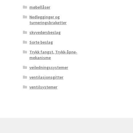
møbellåser
Nedlegginger og
turneringsbraketter
skyvedørsbeslag
Sorte beslag
Trykk fangst, Trykk-åpne-
mekanisme
veiledningssystemer
ventilasjonsgitter
ventilsystemer