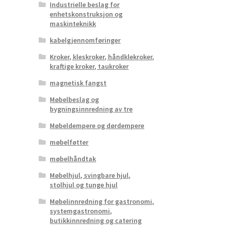
Industrielle beslag for
enhetskonstruksjon og
maskinteknikk
kabelgjennomføringer
Kroker, kleskroker, håndklekroker,
kraftige kroker, taukroker
magnetisk fangst
Møbelbeslag og
bygningsinnredning av tre
Møbeldempere og dørdempere
møbelføtter
møbelhåndtak
Møbelhjul, svingbare hjul,
stolhjul og tunge hjul
Møbelinnredning for gastronomi,
systemgastronomi,
butikkinnredning og catering