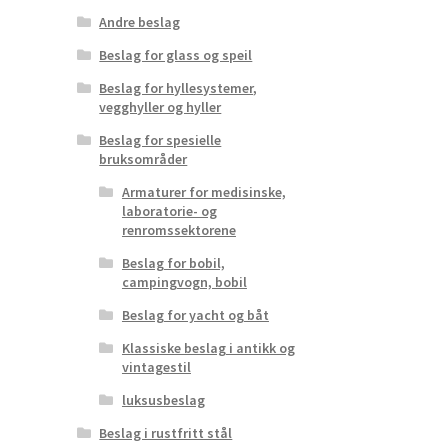
Andre beslag
Beslag for glass og speil
Beslag for hyllesystemer,
vegghyller og hyller
Beslag for spesielle
bruksområder
Armaturer for medisinske,
laboratorie- og
renromssektorene
Beslag for bobil,
campingvogn, bobil
Beslag for yacht og båt
Klassiske beslag i antikk og
vintagestil
luksusbeslag
Beslag i rustfritt stål