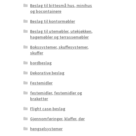
Beslag til bittesmå hus, minihus
og bocontainere
Beslag til kontormøbler
Beslag til utemøbler, utekjøkken,
hagemøbler og terrassemøbler
Bokssystemer, skuffesystemer,
skuffer
bordbeslag
Dekorative beslag
Festemidler
festemidler, festemidler og
braketter
Flight case-beslag
Gjennomføringer, klaffer, dør
hengselsystemer