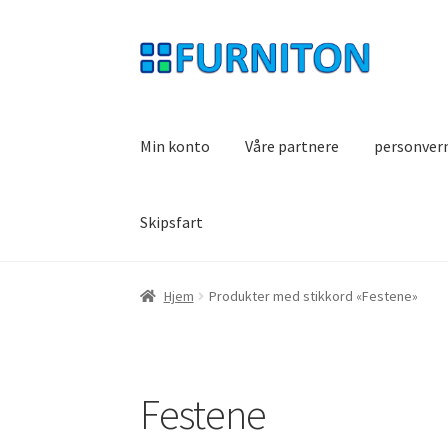
Hopp
Hopp
til
til
navigasjon
innhold
Min konto
Våre partnere
personver
Skipsfart
Hjem
Produkter med stikkord «Festene»
Festene