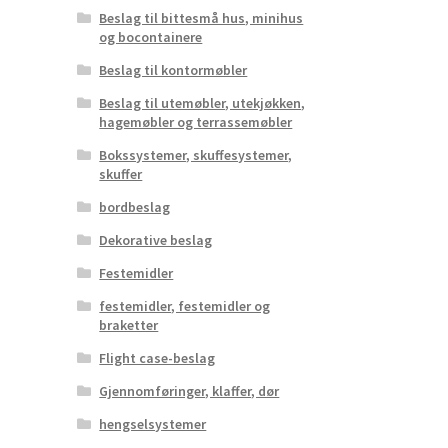
Beslag til bittesmå hus, minihus
og bocontainere
Beslag til kontormøbler
Beslag til utemøbler, utekjøkken,
hagemøbler og terrassemøbler
Bokssystemer, skuffesystemer,
skuffer
bordbeslag
Dekorative beslag
Festemidler
festemidler, festemidler og
braketter
Flight case-beslag
Gjennomføringer, klaffer, dør
hengselsystemer