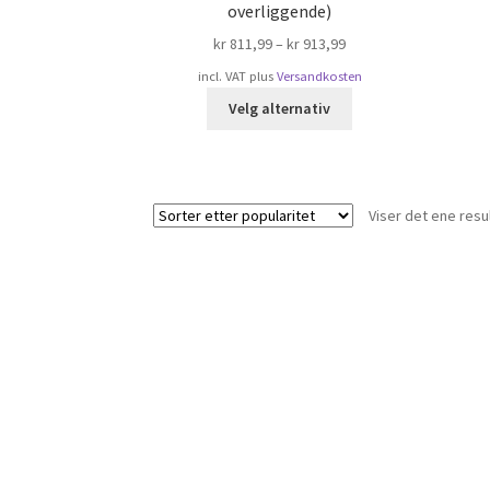
overliggende)
kr
811,99
–
kr
913,99
incl. VAT
plus
Versandkosten
Dette
Velg alternativ
produktet
har
flere
varianter.
Viser det ene resu
Alternativene
kan
velges
på
produktsiden