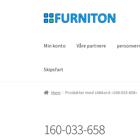
Hopp
Hopp
til
til
navigasjon
innhold
Min konto
Våre partnere
personver
Skipsfart
Hjem
Produkter med stikkord «160-033-658»
160-033-658