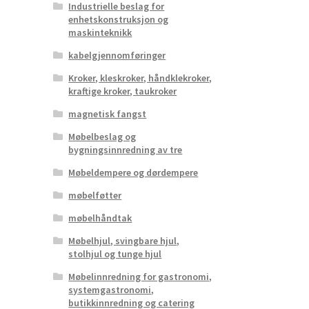
Industrielle beslag for
enhetskonstruksjon og
maskinteknikk
kabelgjennomføringer
Kroker, kleskroker, håndklekroker,
kraftige kroker, taukroker
magnetisk fangst
Møbelbeslag og
bygningsinnredning av tre
Møbeldempere og dørdempere
møbelføtter
møbelhåndtak
Møbelhjul, svingbare hjul,
stolhjul og tunge hjul
Møbelinnredning for gastronomi,
systemgastronomi,
butikkinnredning og catering