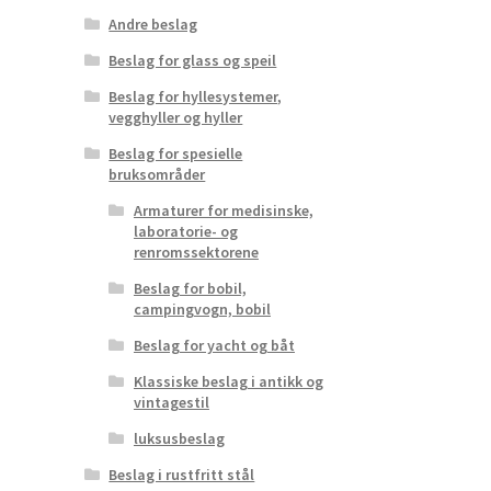
Andre beslag
Beslag for glass og speil
Beslag for hyllesystemer,
vegghyller og hyller
Beslag for spesielle
bruksområder
Armaturer for medisinske,
laboratorie- og
renromssektorene
Beslag for bobil,
campingvogn, bobil
Beslag for yacht og båt
Klassiske beslag i antikk og
vintagestil
luksusbeslag
Beslag i rustfritt stål