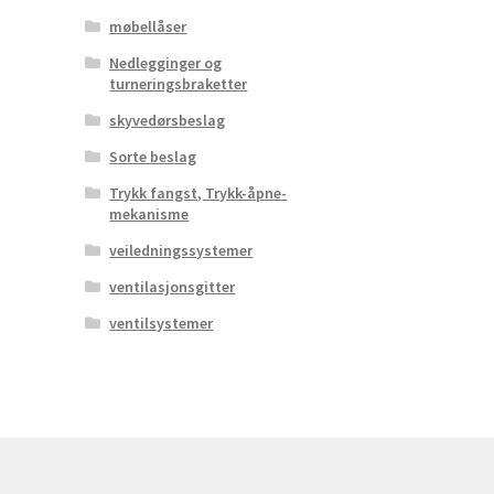
møbellåser
Nedlegginger og
turneringsbraketter
skyvedørsbeslag
Sorte beslag
Trykk fangst, Trykk-åpne-
mekanisme
veiledningssystemer
ventilasjonsgitter
ventilsystemer