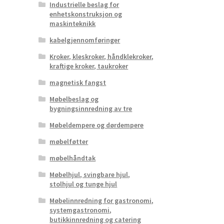
Industrielle beslag for
enhetskonstruksjon og
maskinteknikk
kabelgjennomføringer
Kroker, kleskroker, håndklekroker,
kraftige kroker, taukroker
magnetisk fangst
Møbelbeslag og
bygningsinnredning av tre
Møbeldempere og dørdempere
møbelføtter
møbelhåndtak
Møbelhjul, svingbare hjul,
stolhjul og tunge hjul
Møbelinnredning for gastronomi,
systemgastronomi,
butikkinnredning og catering