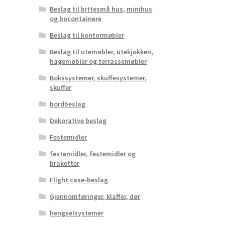
Beslag til bittesmå hus, minihus
og bocontainere
Beslag til kontormøbler
Beslag til utemøbler, utekjøkken,
hagemøbler og terrassemøbler
Bokssystemer, skuffesystemer,
skuffer
bordbeslag
Dekorative beslag
Festemidler
festemidler, festemidler og
braketter
Flight case-beslag
Gjennomføringer, klaffer, dør
hengselsystemer