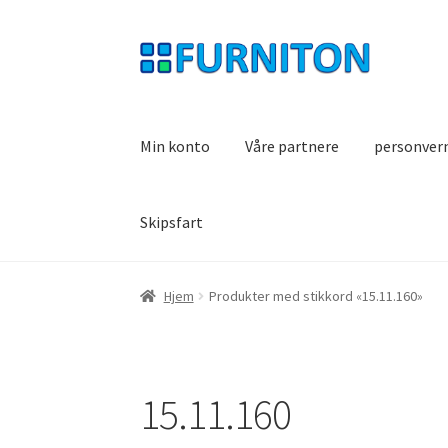
Hopp
Hopp
til
til
navigasjon
innhold
Min konto
Våre partnere
personver
Skipsfart
Hjem
Produkter med stikkord «15.11.160»
15.11.160