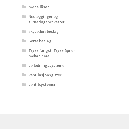
møbellåser
Nedlegginger og
turneringsbraketter
skyvedørsbeslag
Sorte beslag
Trykk fangst, Trykk-åpne-
mekanisme
veiledningssystemer
ventilasjonsgitter
ventilsystemer