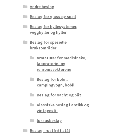
Andre beslag
Beslag for glass og speil
Beslag for hyllesystemer,
vegghyller og hyller
Beslag for spesielle
bruksområder
Armaturer for medisinske,
laboratorie- og
renromssektorene
Beslag for bobil,
campingvogn, bobil
Beslag for yacht og båt
Klassiske beslag i antikk og
vintagestil
luksusbeslag
Beslag i rustfritt stål